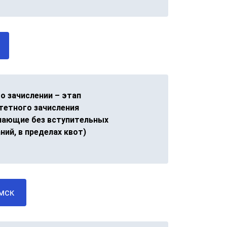
 о зачислении – этап
тетного зачисления
пающие без вступительных
ний, в пределах квот)
 мск