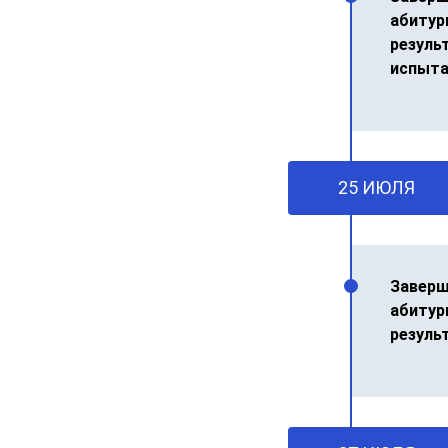
абитур
резуль
испыта
25 ИЮЛЯ
Заверш
абитур
резуль