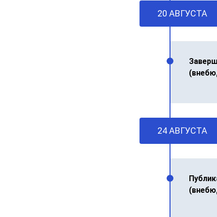
20 АВГУСТА
Заверш
(внебю
24 АВГУСТА
Публик
(внебю