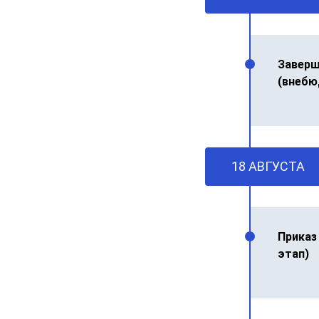
Заверш
(внебю
18 АВГУСТА
Приказ
этап)