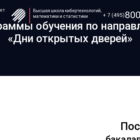
тет
Высшая школа кибертехнологий,
800
+ 7 (495)
математики и статистики
раммы обучения по направ
«Дни открытых дверей»
Пос
бакалав