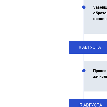
Заверш
образо
основн
9 АВГУСТА
Приказ
зачисл
17 АВГУСТА